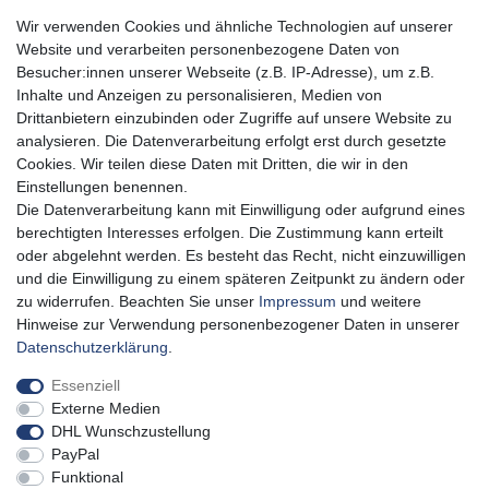
Aidshilfe Haus,
Wir verwenden Cookies und ähnliche Technologien auf unserer
Lange Reihe 30-32, 20099 Hamburg
Website und verarbeiten personenbezogene Daten von
Besucher:innen unserer Webseite (z.B. IP-Adresse), um z.B.
04023519955
Inhalte und Anzeigen zu personalisieren, Medien von
shop@aidshilfe-hamburg.de
Drittanbietern einzubinden oder Zugriffe auf unsere Website zu
Montag - Donnerstag: 10:00 - 19:00 Uhr
analysieren. Die Datenverarbeitung erfolgt erst durch gesetzte
Freitag: 10:00 - 16:00 Uhr
Cookies. Wir teilen diese Daten mit Dritten, die wir in den
(Bar- und Kartenzahlung)
Einstellungen benennen.
Die Datenverarbeitung kann mit Einwilligung oder aufgrund eines
Newsletter-Anmeldung
berechtigten Interesses erfolgen. Die Zustimmung kann erteilt
oder abgelehnt werden. Es besteht das Recht, nicht einzuwilligen
und die Einwilligung zu einem späteren Zeitpunkt zu ändern oder
zu widerrufen. Beachten Sie unser
Impressum
und weitere
Impressum
Daten­schutz­erklärung
AGB
Hinweise zur Verwendung personenbezogener Daten in unserer
Daten­schutz­erklärung
.
Widerrufs­recht
Vertrag widerrufen
Essenziell
Externe Medien
DHL Wunschzustellung
Erlöse kommen zu 100% uns zu Gute!
PayPal
Gratis Versand ab 40 € in DE
Funktional
Versand per DP/DHL