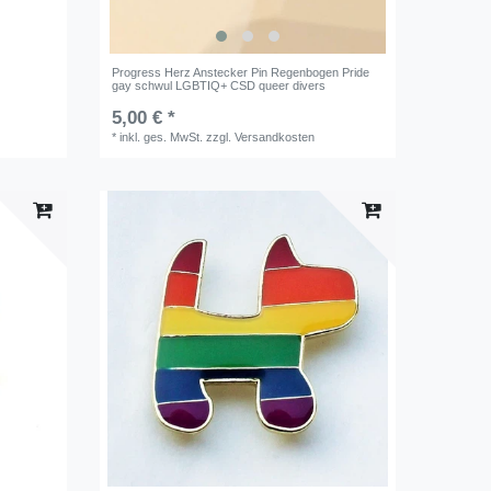
Progress Herz Anstecker Pin Regenbogen Pride
gay schwul LGBTIQ+ CSD queer divers
5,00 € *
*
inkl. ges. MwSt.
zzgl.
Versandkosten