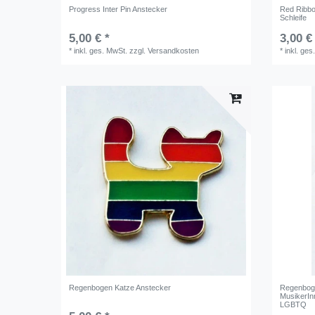
Progress Inter Pin Anstecker
Red Ribbo
Schleife
5,00 € *
3,00 €
*
inkl. ges. MwSt.
zzgl.
Versandkosten
*
inkl. ges
Regenbogen Katze Anstecker
Regenboge
MusikerIn
LGBTQ