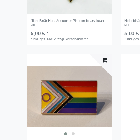
Nicht Binär Herz Anstecker Pin, non binary heart
Nicht binä
pin
pin
5,00 € *
5,00 €
*
inkl. ges. MwSt.
zzgl.
Versandkosten
*
inkl. ges