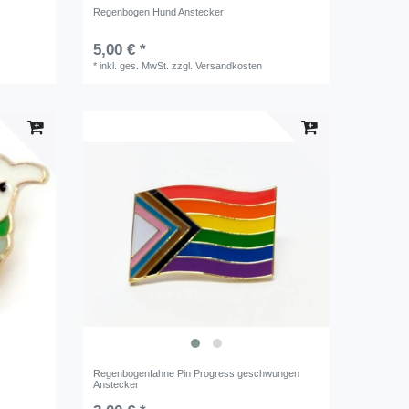
Regenbogen Hund Anstecker
5,00 € *
*
inkl. ges. MwSt.
zzgl.
Versandkosten
Regenbogenfahne Pin Progress geschwungen
Anstecker