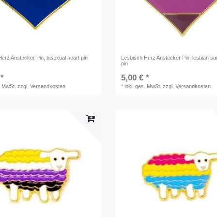
Herz Anstecker Pin, bisexual heart pin
Lesbisch Herz Anstecker Pin, lesbian su
pin
 *
5,00 € *
. MwSt.
zzgl.
Versandkosten
*
inkl. ges. MwSt.
zzgl.
Versandkosten