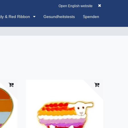
Registrieren
EUR
0
0
0,00 EUR
Open English website
dy & Red Ribbon
Gesundheitstests
Spenden