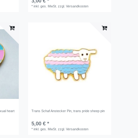
3,00 € *
*
inkl. ges. MwSt.
zzgl.
Versandkosten
xual heart
Trans Schaf Anstecker Pin, trans pride sheep pin
5,00 € *
*
inkl. ges. MwSt.
zzgl.
Versandkosten