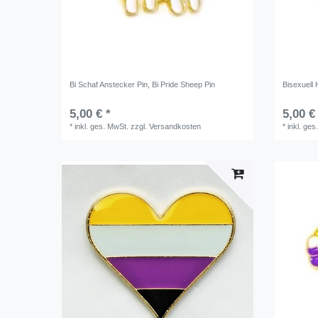
Bi Schaf Anstecker Pin, Bi Pride Sheep Pin
Bisexuell 
5,00 € *
5,00 €
*
inkl. ges. MwSt.
zzgl.
Versandkosten
*
inkl. ges