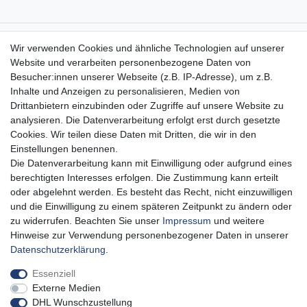
Aidshilfe Haus,
Wir verwenden Cookies und ähnliche Technologien auf unserer
Lange Reihe 30-32, 20099 Hamburg
Website und verarbeiten personenbezogene Daten von
Besucher:innen unserer Webseite (z.B. IP-Adresse), um z.B.
04023519955
Inhalte und Anzeigen zu personalisieren, Medien von
shop@aidshilfe-hamburg.de
Drittanbietern einzubinden oder Zugriffe auf unsere Website zu
Montag - Donnerstag: 10:00 - 19:00 Uhr
analysieren. Die Datenverarbeitung erfolgt erst durch gesetzte
Freitag: 10:00 - 16:00 Uhr
Cookies. Wir teilen diese Daten mit Dritten, die wir in den
(Bar- und Kartenzahlung)
Einstellungen benennen.
Die Datenverarbeitung kann mit Einwilligung oder aufgrund eines
Newsletter-Anmeldung
berechtigten Interesses erfolgen. Die Zustimmung kann erteilt
oder abgelehnt werden. Es besteht das Recht, nicht einzuwilligen
und die Einwilligung zu einem späteren Zeitpunkt zu ändern oder
zu widerrufen. Beachten Sie unser
Impressum
und weitere
Impressum
Daten­schutz­erklärung
AGB
Hinweise zur Verwendung personenbezogener Daten in unserer
Daten­schutz­erklärung
.
Widerrufs­recht
Vertrag widerrufen
Essenziell
Externe Medien
DHL Wunschzustellung